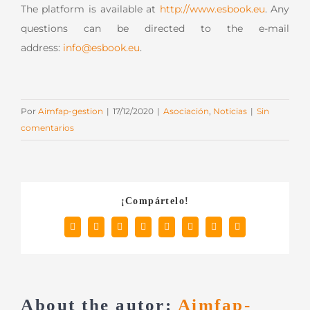
The platform is available at
http://www.esbook.eu
. Any
questions can be directed to the e-mail
address:
info@esbook.eu
.
Por
Aimfap-gestion
|
17/12/2020
|
Asociación
,
Noticias
|
Sin
comentarios
¡Compártelo!
Facebook
X
Reddit
LinkedIn
Tumblr
Pinterest
Vk
Correo
electrónico
About the autor:
Aimfap-