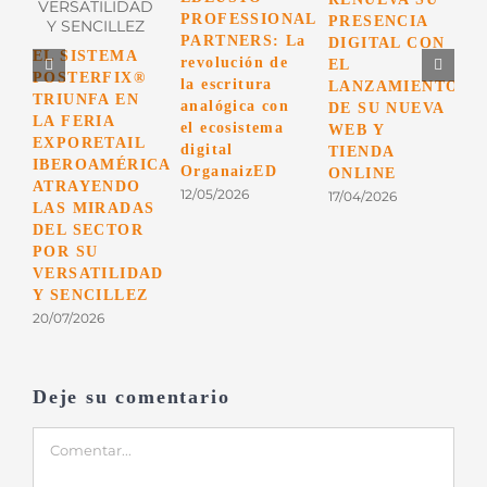
PROFESSIONAL
PRESENCIA
A
PARTNERS: La
DIGITAL CON
r
EL SISTEMA
revolución de
EL
u
POSTERFIX®
la escritura
LANZAMIENTO
p
TRIUNFA EN
analógica con
DE SU NUEVA
p
LA FERIA
el ecosistema
WEB Y
c
EXPORETAIL
digital
TIENDA
0
IBEROAMÉRICA
OrganaizED
ONLINE
ATRAYENDO
12/05/2026
17/04/2026
LAS MIRADAS
DEL SECTOR
POR SU
VERSATILIDAD
Y SENCILLEZ
20/07/2026
Deje su comentario
Comentar