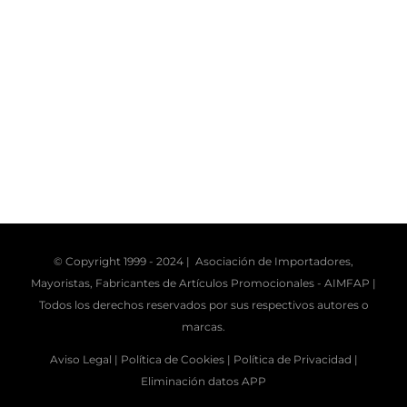
© Copyright 1999 - 2024 | Asociación de Importadores,
Mayoristas, Fabricantes de Artículos Promocionales -
AIMFAP
|
Todos los derechos reservados por sus respectivos autores o
marcas.
Aviso Legal |
Política de Cookies |
Política de Privacidad |
Eliminación datos APP