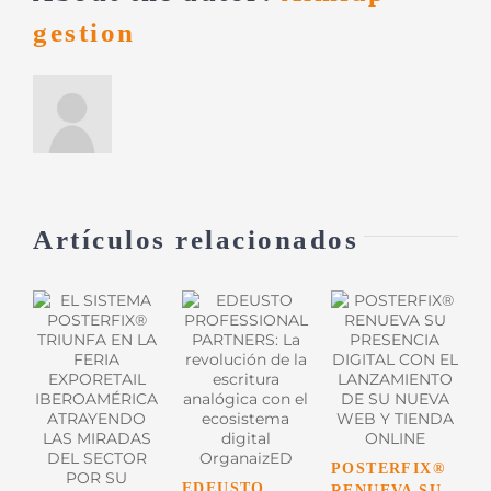
gestion
Artículos relacionados
POSTERFIX®
L
EDEUSTO
RENUEVA SU
D