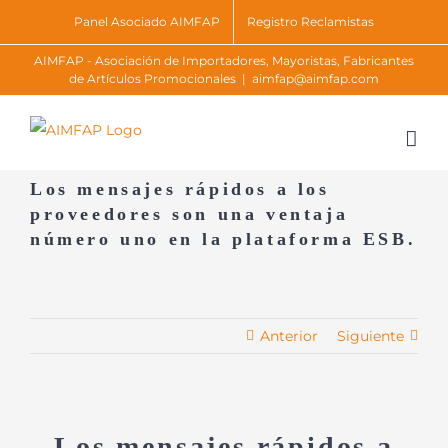
Skip
Panel Asociado AIMFAP
Registro Reclamistas
to
AIMFAP - Asociación de Importadores, Mayoristas, Fabricantes
content
de Artículos Promocionales
|
aimfap@aimfap.com
Los mensajes rápidos a los
proveedores son una ventaja
número uno en la plataforma ESB.
Anterior
Siguiente
Los mensajes rápidos a