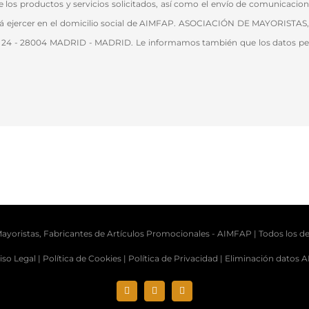
re los productos y servicios solicitados, así como el envío de comunicac
e podrá ejercer en el domicilio social de AIMFAP. ASOCIACIÓN DE MAYO
 - 28004 MADRID - MADRID. Le informamos también que los datos person
ayoristas, Fabricantes de Artículos Promocionales -
AIMFAP
| Todos los d
iso Legal |
Política de Cookies |
Política de Privacidad |
Eliminación datos 
Instagram
X
LinkedIn