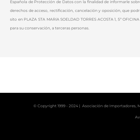
Española de Protección de Datos con la finalidad de informarle sob
derechos de acceso, rectificación, cancelación y oposición, qu
sito en PLAZA STA MARíA SOELDAD TORRES ACOSTA 1, 5º OFICINA 24
para su conservación, a terceras personas.
© Copyright 1999 - 2024 | Asociación de Importadores, M
Av