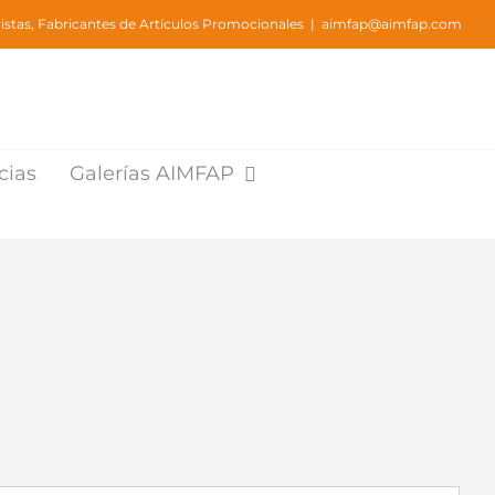
stas, Fabricantes de Artículos Promocionales
|
aimfap@aimfap.com
cias
Galerías AIMFAP