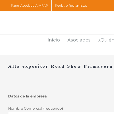
Skip
Panel Asociado AIMFAP
Registro Reclamistas
to
content
Inicio
Asociados
¿Quié
Alta expositor Road Show Primaver
Datos de la empresa
Nombre Comercial (requerido)