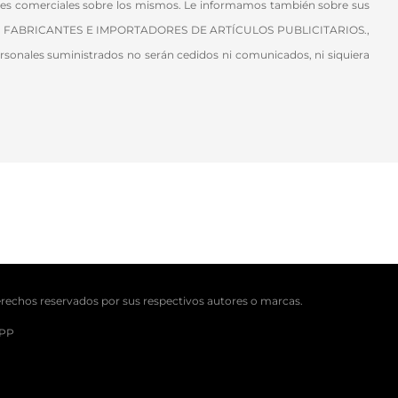
iones comerciales sobre los mismos. Le informamos también sobre sus
RISTAS, FABRICANTES E IMPORTADORES DE ARTÍCULOS PUBLICITARIOS.,
ales suministrados no serán cedidos ni comunicados, ni siquiera
erechos reservados por sus respectivos autores o marcas.
APP