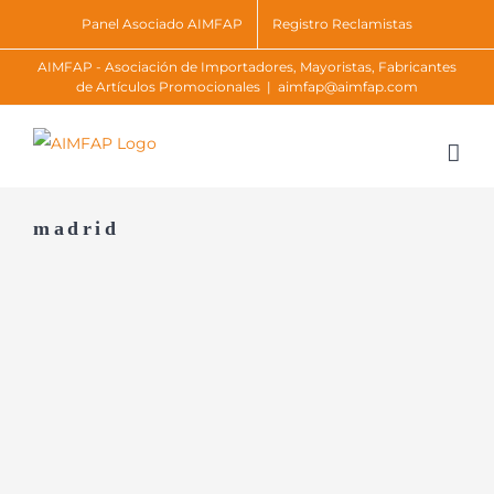
Skip
Panel Asociado AIMFAP
Registro Reclamistas
to
AIMFAP - Asociación de Importadores, Mayoristas, Fabricantes
content
de Artículos Promocionales
|
aimfap@aimfap.com
madrid