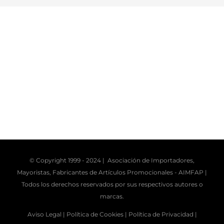
© Copyright 1999 - 2024 | Asociación de Importadores,
Mayoristas, Fabricantes de Artículos Promocionales -
AIMFAP
|
Todos los derechos reservados por sus respectivos autores o
marcas.
Aviso Legal |
Política de Cookies |
Política de Privacidad |