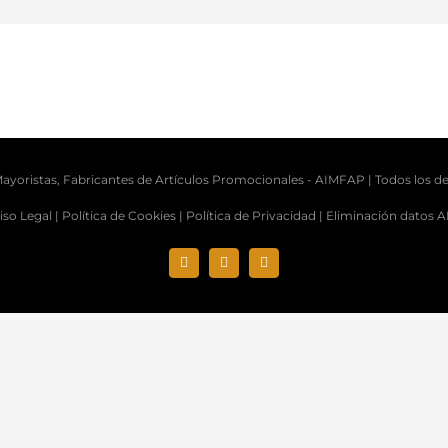
ayoristas, Fabricantes de Artículos Promocionales -
AIMFAP
| Todos los d
iso Legal |
Política de Cookies |
Política de Privacidad |
Eliminación datos 
Instagram
X
LinkedIn