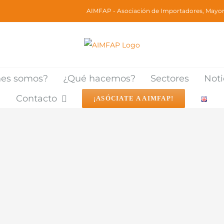
AIMFAP - Asociación de Importadores, Mayori
nes somos?
¿Qué hacemos?
Sectores
Noti
Contacto
¡ASÓCIATE A AIMFAP!