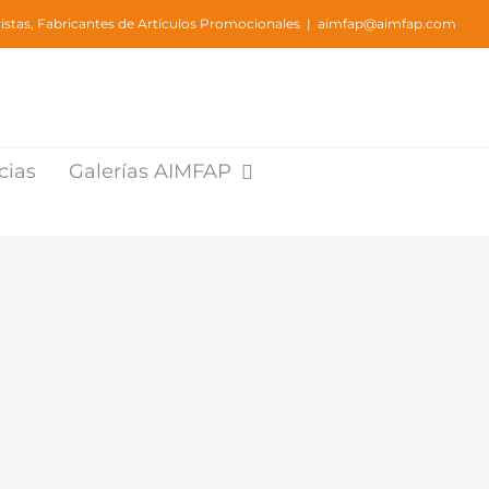
stas, Fabricantes de Artículos Promocionales
|
aimfap@aimfap.com
cias
Galerías AIMFAP