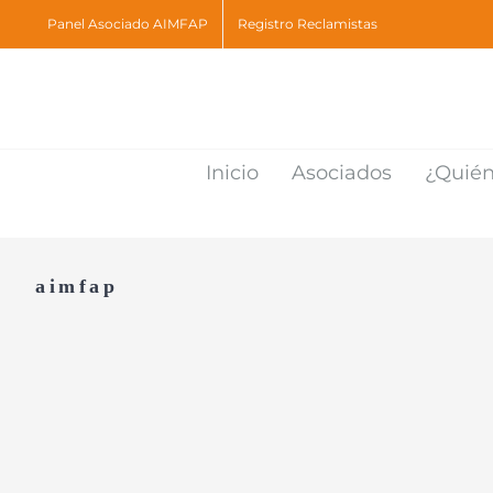
Skip
Panel Asociado AIMFAP
Registro Reclamistas
to
content
Inicio
Asociados
¿Quié
aimfap