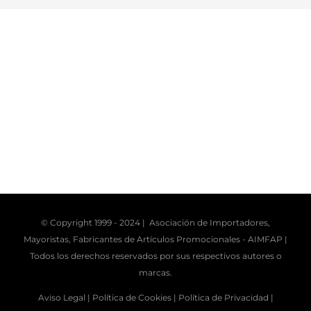
© Copyright 1999 - 2024 | Asociación de Importadores,
Mayoristas, Fabricantes de Artículos Promocionales -
AIMFAP
|
Todos los derechos reservados por sus respectivos autores o
marcas.
Aviso Legal |
Política de Cookies |
Política de Privacidad |