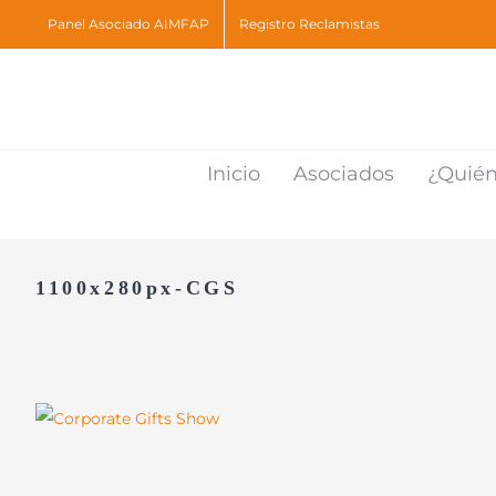
Skip
Panel Asociado AIMFAP
Registro Reclamistas
to
content
Inicio
Asociados
¿Quié
1100x280px-CGS