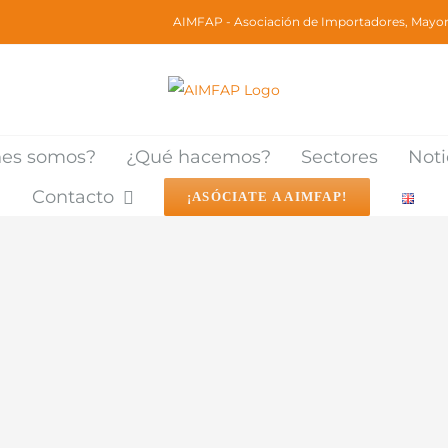
AIMFAP - Asociación de Importadores, Mayori
nes somos?
¿Qué hacemos?
Sectores
Noti
Contacto
¡ASÓCIATE A AIMFAP!