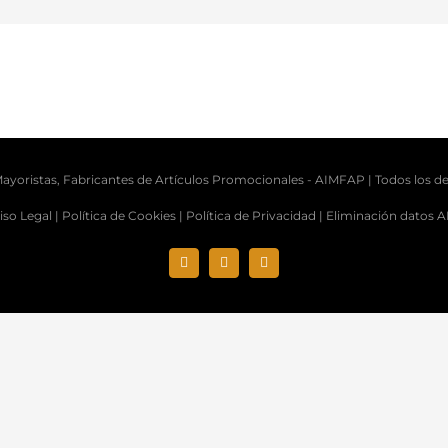
ayoristas, Fabricantes de Artículos Promocionales -
AIMFAP
| Todos los d
iso Legal |
Política de Cookies |
Política de Privacidad |
Eliminación datos 
Instagram
X
LinkedIn