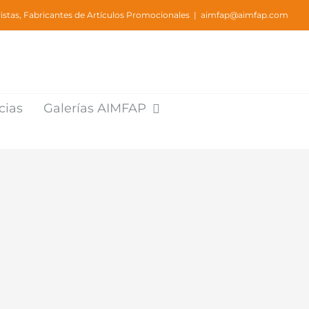
stas, Fabricantes de Artículos Promocionales
|
aimfap@aimfap.com
cias
Galerías AIMFAP