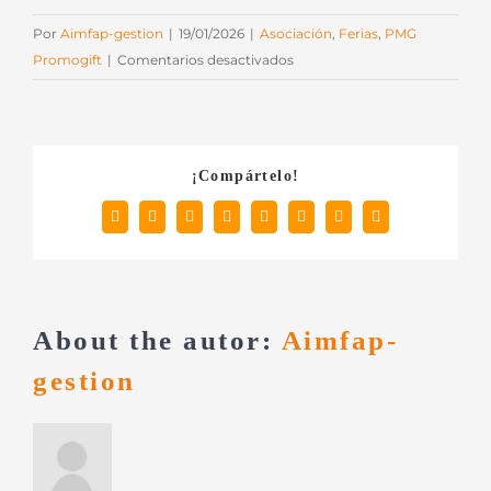
Por
Aimfap-gestion
|
19/01/2026
|
Asociación
,
Ferias
,
PMG
en
Promogift
|
Comentarios desactivados
PMG
Promogift
2026:
récord
¡Compártelo!
de
participación,
Facebook
X
Reddit
LinkedIn
Tumblr
Pinterest
Vk
Correo
electrónico
con
cerca
de
8
About the autor:
Aimfap-
mil
visitantes
gestion
profesionales
del
sector
del