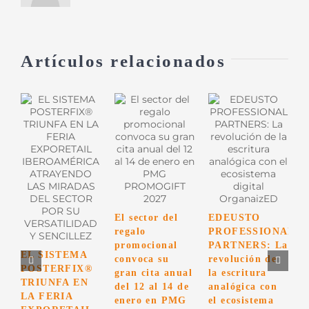
regalo
promocional
Artículos relacionados
El sector del
EDEUSTO
regalo
PROFESSIONAL
promocional
PARTNERS: La
D
EL SISTEMA
convoca su
revolución de
E
POSTERFIX®
gran cita anual
la escritura
TRIUNFA EN
del 12 al 14 de
analógica con
D
LA FERIA
enero en PMG
el ecosistema