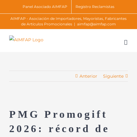
Skip
Panel Asociado AIMFAP
Registro Reclamistas
to
AIMFAP - Asociación de Importadores, Mayoristas, Fabricantes
content
de Artículos Promocionales
|
aimfap@aimfap.com
Anterior
Siguiente
PMG Promogift
2026: récord de