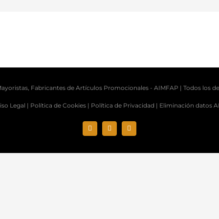
ayoristas, Fabricantes de Artículos Promocionales -
AIMFAP
| Todos los d
iso Legal |
Política de Cookies |
Política de Privacidad |
Eliminación datos 
Instagram
X
LinkedIn