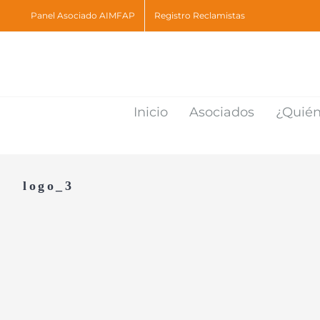
Skip
Panel Asociado AIMFAP
Registro Reclamistas
to
content
Inicio
Asociados
¿Quié
logo_3