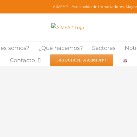
AIMFAP - Asociación de Importadores, Mayori
nes somos?
¿Qué hacemos?
Sectores
Noti
Contacto
¡ASÓCIATE A AIMFAP!