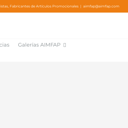
stas, Fabricantes de Artículos Promocionales
|
aimfap@aimfap.com
cias
Galerías AIMFAP