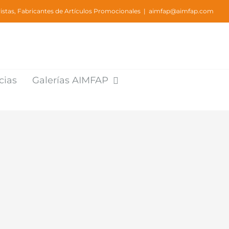
stas, Fabricantes de Artículos Promocionales
|
aimfap@aimfap.com
cias
Galerías AIMFAP