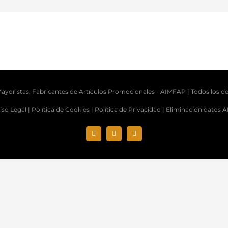
ayoristas, Fabricantes de Artículos Promocionales -
AIMFAP
| Todos los d
iso Legal |
Política de Cookies |
Política de Privacidad |
Eliminación datos 
Instagram
X
LinkedIn