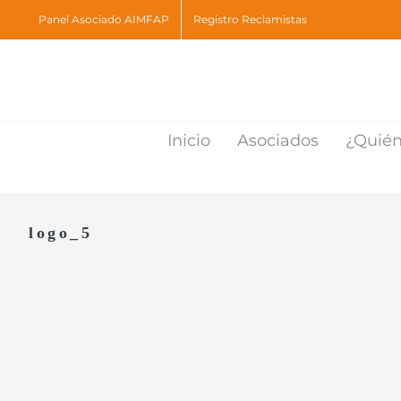
Skip
Panel Asociado AIMFAP
Registro Reclamistas
to
content
Inicio
Asociados
¿Quié
logo_5