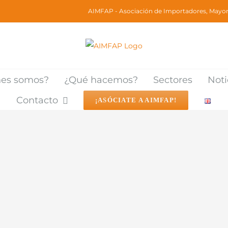
AIMFAP - Asociación de Importadores, Mayori
nes somos?
¿Qué hacemos?
Sectores
Noti
Contacto
¡ASÓCIATE A AIMFAP!