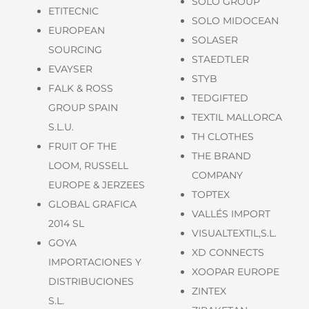
SOLO GROUP
ETITECNIC
SOLO MIDOCEAN
EUROPEAN
SOLASER
SOURCING
STAEDTLER
EVAYSER
STYB
FALK & ROSS
TEDGIFTED
GROUP SPAIN
TEXTIL MALLORCA
S.L.U.
TH CLOTHES
FRUIT OF THE
THE BRAND
LOOM, RUSSELL
COMPANY
EUROPE & JERZEES
TOPTEX
GLOBAL GRAFICA
VALLÉS IMPORT
2014 SL
VISUALTEXTIL,S.L.
GOYA
XD CONNECTS
IMPORTACIONES Y
XOOPAR EUROPE
DISTRIBUCIONES
ZINTEX
S.L.