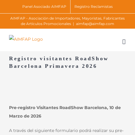
Skip
Panel Asociado AIMFAP
Registro Reclamistas
to
AIMFAP - Asociación de Importadores, Mayoristas, Fabricantes
content
de Artículos Promocionales
|
aimfap@aimfap.com
Registro visitantes RoadShow
Barcelona Primavera 2026
Pre-registro Visitantes RoadShow Barcelona, 10 de
Marzo de 2026
A través del siguiente formulario podrá realizar su pre-