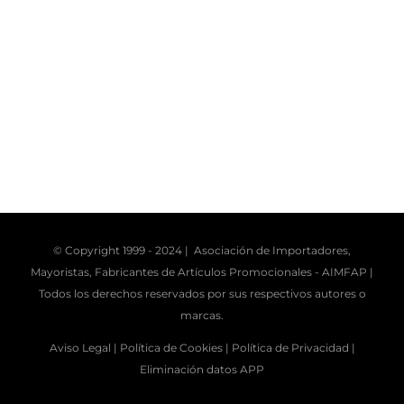
© Copyright 1999 - 2024 | Asociación de Importadores,
Mayoristas, Fabricantes de Artículos Promocionales -
AIMFAP
|
Todos los derechos reservados por sus respectivos autores o
marcas.
Aviso Legal |
Política de Cookies |
Política de Privacidad |
Eliminación datos APP