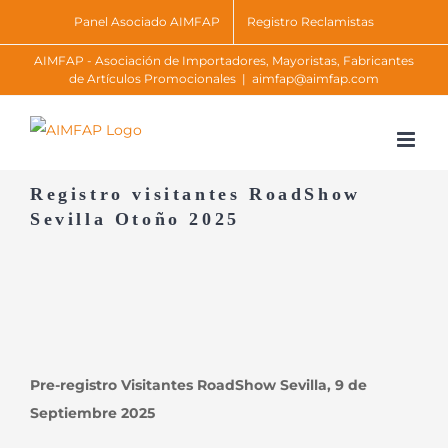
Skip
Panel Asociado AIMFAP
Registro Reclamistas
to
AIMFAP - Asociación de Importadores, Mayoristas, Fabricantes
content
de Artículos Promocionales
|
aimfap@aimfap.com
Registro visitantes RoadShow
Sevilla Otoño 2025
Pre-registro Visitantes RoadShow Sevilla, 9 de
Septiembre 2025