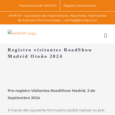
Skip
Panel Asociado AIMFAP
Registro Reclamistas
to
AIMFAP - Asociación de Importadores, Mayoristas, Fabricantes
content
de Artículos Promocionales
|
aimfap@aimfap.com
Registro visitantes RoadShow
Madrid Otoño 2024
Pre-registro Visitantes RoadShow Madrid, 3 de
Septiembre 2024
A través del siguiente formulario podrá realizar su pre-