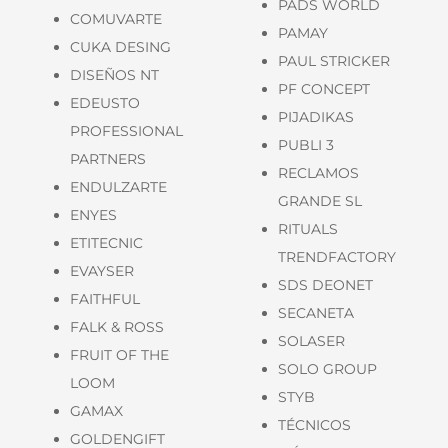
PADS WORLD
COMUVARTE
PAMAY
CUKA DESING
PAUL STRICKER
DISEÑOS NT
PF CONCEPT
EDEUSTO
PIJADIKAS
PROFESSIONAL
PUBLI 3
PARTNERS
RECLAMOS
ENDULZARTE
GRANDE SL
ENYES
RITUALS
ETITECNIC
TRENDFACTORY
EVAYSER
SDS DEONET
FAITHFUL
SECANETA
FALK & ROSS
SOLASER
FRUIT OF THE
SOLO GROUP
LOOM
STYB
GAMAX
TÉCNICOS
GOLDENGIFT