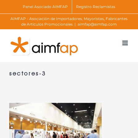
Skip
Panel Asociado AIMFAP
Registro Reclamistas
to
AIMFAP - Asociación de Importadores, Mayoristas, Fabricantes
content
de Artículos Promocionales
|
aimfap@aimfap.com
sectores-3