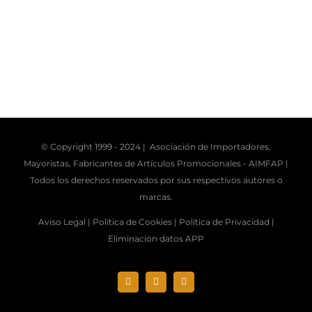
© Copyright 1999 - 2024 | Asociación de Importadores,
Mayoristas, Fabricantes de Artículos Promocionales -
AIMFAP
|
Todos los derechos reservados por sus respectivos autores o
marcas.
Aviso Legal |
Política de Cookies |
Política de Privacidad |
Eliminación datos APP
Instagram
X
LinkedIn