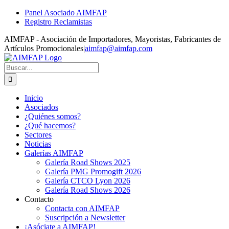
Skip
Panel Asociado AIMFAP
to
Registro Reclamistas
content
AIMFAP - Asociación de Importadores, Mayoristas, Fabricantes de
Artículos Promocionales
|
aimfap@aimfap.com
Buscar
Inicio
Asociados
¿Quiénes somos?
¿Qué hacemos?
Sectores
Noticias
Galerías AIMFAP
Galería Road Shows 2025
Galería PMG Promogift 2026
Galería CTCO Lyon 2026
Galería Road Shows 2026
Contacto
Contacta con AIMFAP
Suscripción a Newsletter
¡Asóciate a AIMFAP!