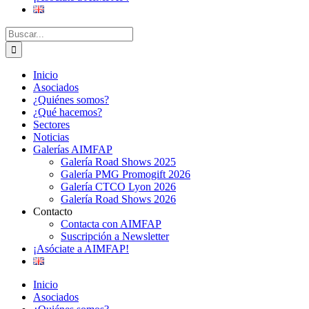
Buscar
Inicio
Asociados
¿Quiénes somos?
¿Qué hacemos?
Sectores
Noticias
Galerías AIMFAP
Galería Road Shows 2025
Galería PMG Promogift 2026
Galería CTCO Lyon 2026
Galería Road Shows 2026
Contacto
Contacta con AIMFAP
Suscripción a Newsletter
¡Asóciate a AIMFAP!
Inicio
Asociados