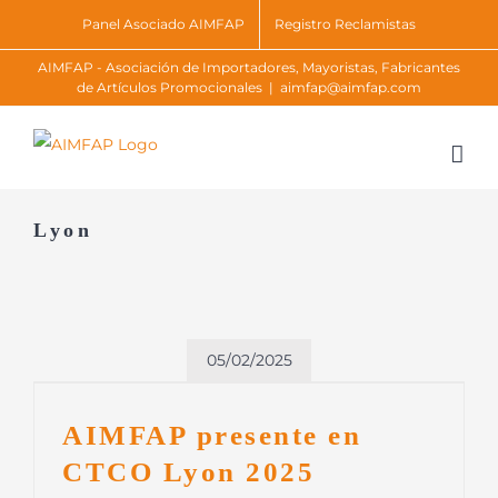
Skip
Panel Asociado AIMFAP
Registro Reclamistas
to
AIMFAP - Asociación de Importadores, Mayoristas, Fabricantes
content
de Artículos Promocionales
|
aimfap@aimfap.com
Lyon
05/02/2025
AIMFAP presente en
CTCO Lyon 2025