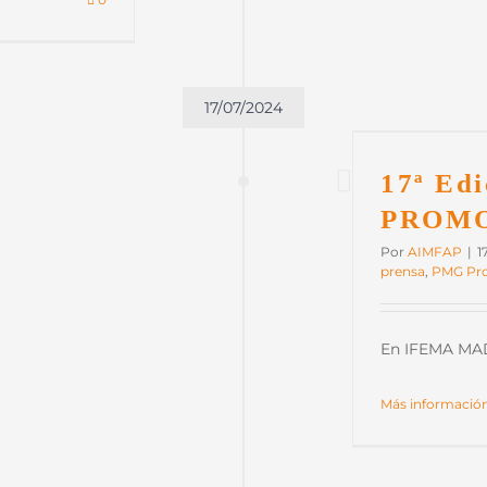
17/07/2024
7ª Edición PMG PROMOGIFT 2025
iación
Ferias
Notas de prensa
PMG Promogift
17ª Ed
PROMO
Por
AIMFAP
|
1
prensa
,
PMG Pr
En IFEMA MADRI
Más informació