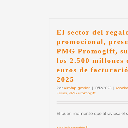
cional, presente en
s 2.500 millones de
ión en 2025
El sector del regal
s
PMG Promogift
promocional, prese
PMG Promogift, s
los 2.500 millones 
euros de facturaci
2025
Por
Aimfap-gestion
|
19/12/2025
|
Asocia
Ferias
,
PMG Promogift
El buen momento que atraviesa el sec
Más información