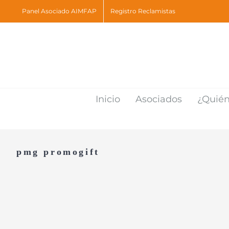
Skip
Panel Asociado AIMFAP
Registro Reclamistas
to
content
Inicio
Asociados
¿Quié
pmg promogift