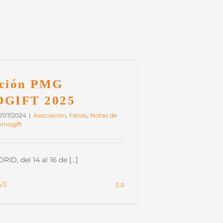
ición PMG
GIFT 2025
7/07/2024
|
Asociación
,
Ferias
,
Notas de
omogift
D, del 14 al 16 de [...]
n
0