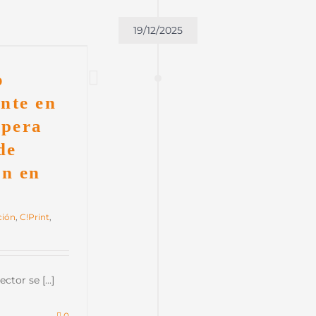
19/12/2025
o
nte en
upera
de
ón en
ción
,
C!Print
,
tor se [...]
0