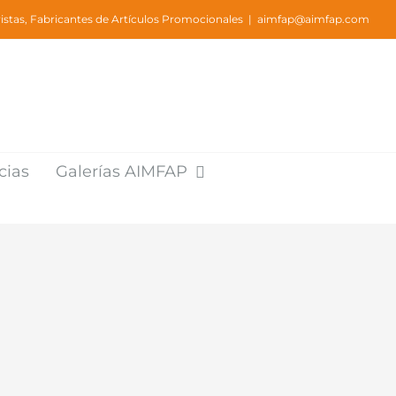
stas, Fabricantes de Artículos Promocionales
|
aimfap@aimfap.com
cias
Galerías AIMFAP