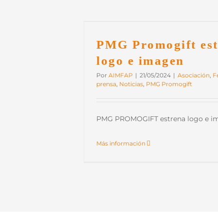
a logo e imagen
prensa
Noticias
PMG
PMG Promogift es
t
logo e imagen
Por
AIMFAP
|
21/05/2024
|
Asociación
,
F
prensa
,
Noticias
,
PMG Promogift
PMG PROMOGIFT estrena logo e ima
Más información