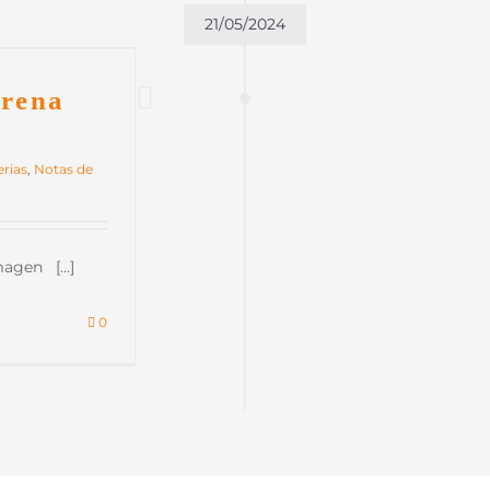
21/05/2024
trena
erias
,
Notas de
gen [...]
0