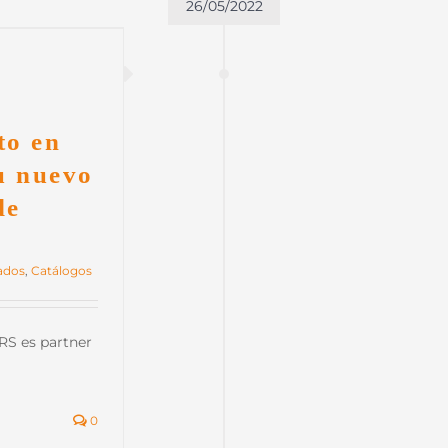
26/05/2022
o en
 nuevo
de
ados
,
Catálogos
 es partner
0