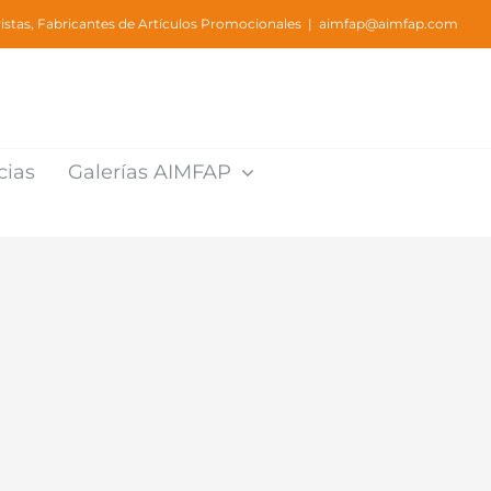
stas, Fabricantes de Artículos Promocionales
|
aimfap@aimfap.com
cias
Galerías AIMFAP