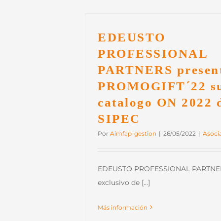
NAL PARTNERS
FT´22 su nuevo
2 de SIPEC
EDEUSTO
álogos
PROFESSIONAL
PARTNERS present
PROMOGIFT´22 su
catalogo ON 2022 
SIPEC
Por
Aimfap-gestion
|
26/05/2022
|
Asoci
EDEUSTO PROFESSIONAL PARTNERS
exclusivo de [...]
Más información