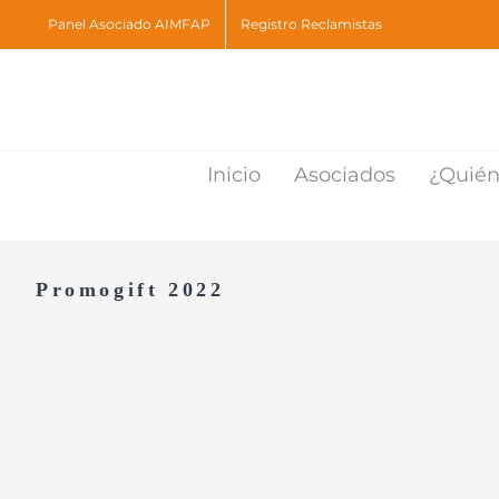
Skip
Panel Asociado AIMFAP
Registro Reclamistas
to
content
Inicio
Asociados
¿Quié
Promogift 2022