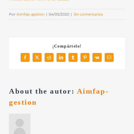
Por
Aimfap-gestion
|
04/05/2020
|
Sin comentarios
¡Compártelo!
Facebook
X
Reddit
LinkedIn
Tumblr
Pinterest
Vk
Correo
electrónico
About the autor:
Aimfap-
gestion