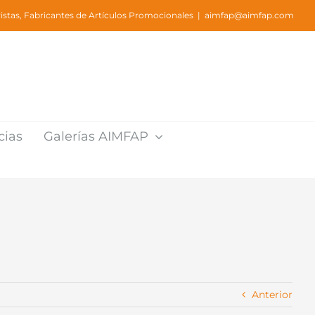
stas, Fabricantes de Artículos Promocionales
|
aimfap@aimfap.com
cias
Galerías AIMFAP
Anterior