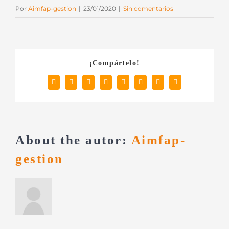
Por
Aimfap-gestion
|
23/01/2020
|
Sin comentarios
¡Compártelo!
Facebook
X
Reddit
LinkedIn
Tumblr
Pinterest
Vk
Correo
electrónico
About the autor:
Aimfap-
gestion