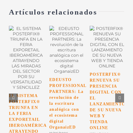
Artículos relacionados
POSTERFIX®
L
EDEUSTO
RENUEVA SU
D
PROFESSIONAL
PRESENCIA
A
PARTNERS: La
DIGITAL CON
r
EL SISTEMA
revolución de
EL
u
POSTERFIX®
la escritura
LANZAMIENTO
p
TRIUNFA EN
analógica con
DE SU NUEVA
p
LA FERIA
el ecosistema
WEB Y
c
EXPORETAIL
digital
TIENDA
0
IBEROAMÉRICA
OrganaizED
ONLINE
ATRAYENDO