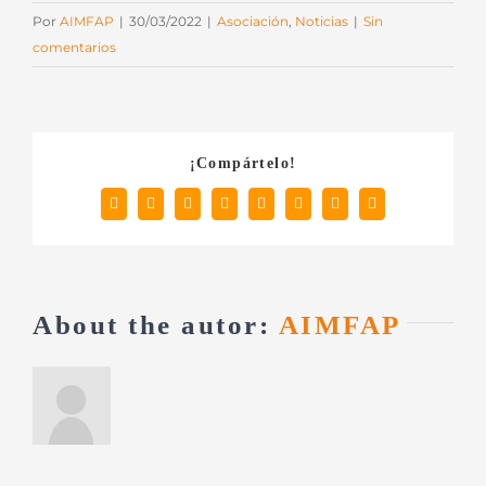
Por
AIMFAP
|
30/03/2022
|
Asociación
,
Noticias
|
Sin
comentarios
¡Compártelo!
Facebook
X
Reddit
LinkedIn
Tumblr
Pinterest
Vk
Correo
electrónico
About the autor:
AIMFAP