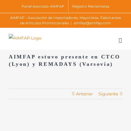
Skip
Panel Asociado AIMFAP
Registro Reclamistas
to
AIMFAP - Asociación de Importadores, Mayoristas, Fabricantes
content
de Artículos Promocionales
|
aimfap@aimfap.com
AIMFAP estuvo presente en CTCO
(Lyon) y REMADAYS (Varsovia)
Anterior
Siguiente
Ver
imagen