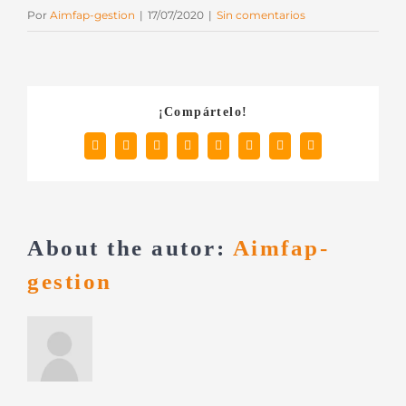
Por
Aimfap-gestion
|
17/07/2020
|
Sin comentarios
¡Compártelo!
Facebook
X
Reddit
LinkedIn
Tumblr
Pinterest
Vk
Correo
electrónico
About the autor:
Aimfap-
gestion