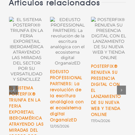
Artículos relacionados
POSTERFIX®
L
EDEUSTO
RENUEVA SU
D
PROFESSIONAL
PRESENCIA
A
PARTNERS: La
DIGITAL CON
r
EL SISTEMA
revolución de
EL
u
POSTERFIX®
la escritura
LANZAMIENTO
p
TRIUNFA EN LA
analógica con
DE SU NUEVA
p
FERIA
el ecosistema
WEB Y TIENDA
c
EXPORETAIL
digital
ONLINE
0
IBEROAMÉRICA
OrganaizED
17/04/2026
ATRAYENDO LAS
12/05/2026
MIRADAS DEL