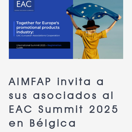
imagen
más
grande
AIMFAP invita a
sus asociados al
EAC Summit 2025
en Bélgica