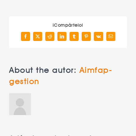
¡Compártelo!
Facebook
X
Reddit
LinkedIn
Tumblr
Pinterest
Vk
Correo
electrónico
About the autor:
Aimfap-
gestion