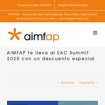
Skip
Panel Asociado AIMFAP
Registro Reclamistas
to
AIMFAP - Asociación de Importadores, Mayoristas, Fabricantes
content
de Artículos Promocionales
|
aimfap@aimfap.com
AIMFAP te lleva al EAC Summit
2025 con un descuento especial
Anterior
Siguiente
Ver