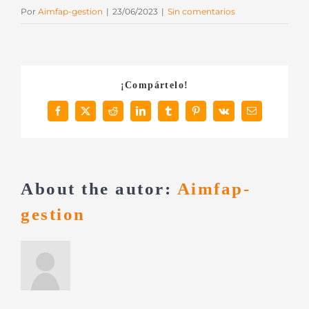
Por
Aimfap-gestion
|
23/06/2023
|
Sin comentarios
¡Compártelo!
Facebook
X
Reddit
LinkedIn
Tumblr
Pinterest
Vk
Correo
electrónico
About the autor:
Aimfap-
gestion