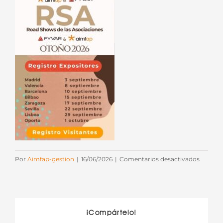
en
Por
Aimfap-gestion
|
16/06/2026
|
Comentarios desactivados
Banner
ambos
exp
RSA
¡Compártelo!
2026