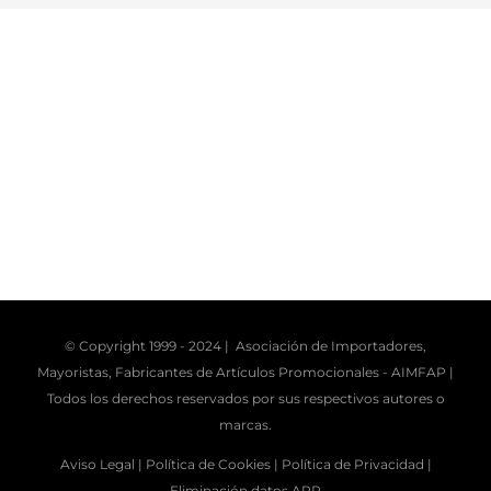
© Copyright 1999 - 2024 | Asociación de Importadores,
Mayoristas, Fabricantes de Artículos Promocionales -
AIMFAP
|
Todos los derechos reservados por sus respectivos autores o
marcas.
Aviso Legal |
Política de Cookies |
Política de Privacidad |
Eliminación datos APP