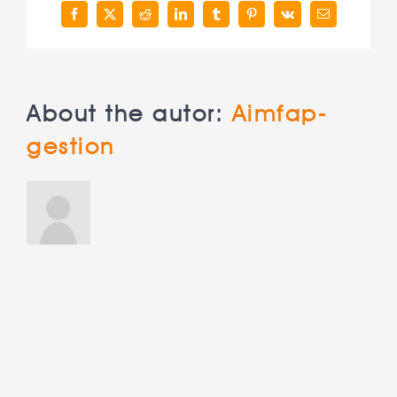
Facebook
X
Reddit
LinkedIn
Tumblr
Pinterest
Vk
Correo
electrónico
About the autor:
Aimfap-
gestion