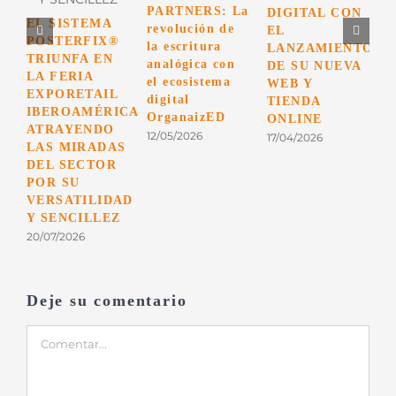
PARTNERS: La
DIGITAL CON
r
EL SISTEMA
revolución de
EL
u
POSTERFIX®
la escritura
LANZAMIENTO
p
TRIUNFA EN
analógica con
DE SU NUEVA
p
LA FERIA
el ecosistema
WEB Y
c
EXPORETAIL
digital
TIENDA
0
IBEROAMÉRICA
OrganaizED
ONLINE
ATRAYENDO
12/05/2026
17/04/2026
LAS MIRADAS
DEL SECTOR
POR SU
VERSATILIDAD
Y SENCILLEZ
20/07/2026
Deje su comentario
Comentar