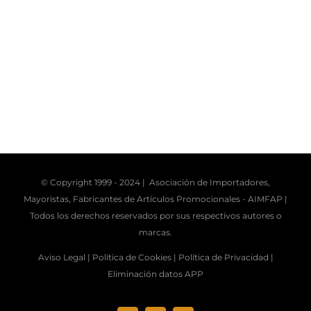
© Copyright 1999 - 2024 | Asociación de Importadores,
Mayoristas, Fabricantes de Artículos Promocionales -
AIMFAP
|
Todos los derechos reservados por sus respectivos autores o
marcas.
Aviso Legal |
Política de Cookies |
Política de Privacidad |
Eliminación datos APP