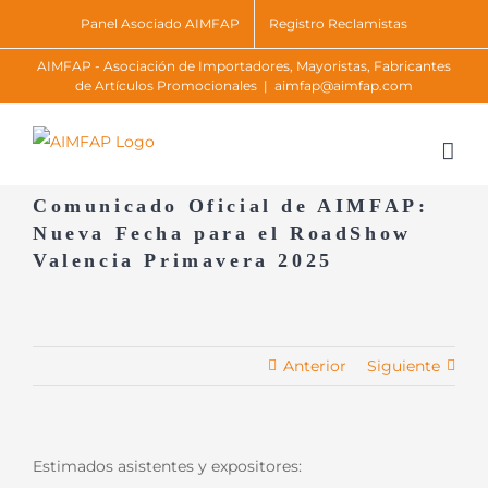
Skip
Panel Asociado AIMFAP
Registro Reclamistas
to
AIMFAP - Asociación de Importadores, Mayoristas, Fabricantes
content
de Artículos Promocionales
|
aimfap@aimfap.com
Comunicado Oficial de AIMFAP:
Nueva Fecha para el RoadShow
Valencia Primavera 2025
Anterior
Siguiente
Estimados asistentes y expositores: