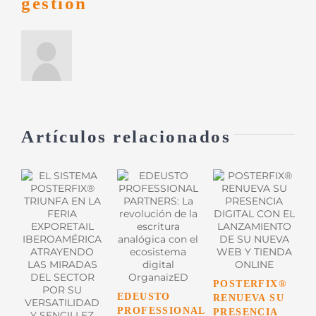
gestion
Artículos relacionados
POSTERFIX®
L
EDEUSTO
RENUEVA SU
D
PROFESSIONAL
PRESENCIA
A