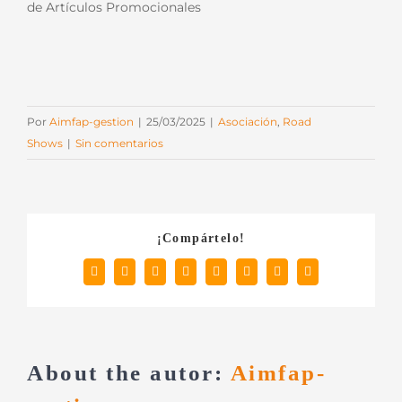
de Artículos Promocionales
Por
Aimfap-gestion
|
25/03/2025
|
Asociación
,
Road
Shows
|
Sin comentarios
¡Compártelo!
Facebook
X
Reddit
LinkedIn
Tumblr
Pinterest
Vk
Correo
electrónico
About the autor:
Aimfap-