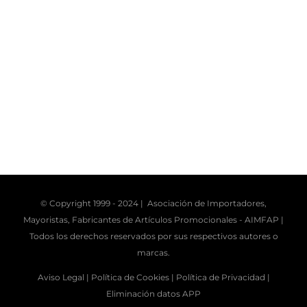
© Copyright 1999 - 2024 | Asociación de Importadores,
Mayoristas, Fabricantes de Artículos Promocionales -
AIMFAP
|
Todos los derechos reservados por sus respectivos autores o
marcas.
Aviso Legal |
Política de Cookies |
Política de Privacidad |
Eliminación datos APP