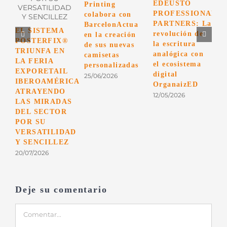
EDEUSTO
Printing
G
PROFESSIONAL
colabora con
S
PARTNERS: La
BarcelonActua
EL SISTEMA
e
revolución de
en la creación
POSTERFIX®
m
la escritura
de sus nuevas
TRIUNFA EN
p
analógica con
camisetas
LA FERIA
e
el ecosistema
personalizadas
EXPORETAIL
e
digital
25/06/2026
IBEROAMÉRICA
s
OrganaizED
ATRAYENDO
c
12/05/2026
LAS MIRADAS
a
DEL SECTOR
P
POR SU
3
VERSATILIDAD
Y SENCILLEZ
20/07/2026
Deje su comentario
Comentar