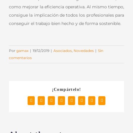
como mejorar la eficiencia operativa. Al mismo tiempo,
consigue la implicación de todos los profesionales para
conseguir el trabajo bien hecho y de forma sostenible.
Por
gamax
|
19/12/2019
|
Asociados
,
Novedades
|
Sin
comentarios
¡Compártelo!
Facebook
X
Reddit
LinkedIn
Tumblr
Pinterest
Vk
Correo
electrónico