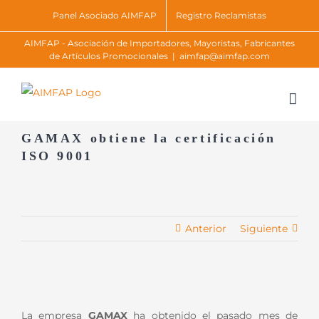
Skip
Panel Asociado AIMFAP
Registro Reclamistas
to
AIMFAP - Asociación de Importadores, Mayoristas, Fabricantes
content
de Artículos Promocionales
|
aimfap@aimfap.com
GAMAX obtiene la certificación
ISO 9001
Anterior
Siguiente
Ver
imagen
La empresa
GAMAX
ha obtenido el pasado mes de