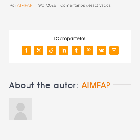
en
Por
AIMFAP
|
19/01/2026
|
Comentarios desactivados
Road
Shows
Primavera’25
¡Compártelo!
Facebook
X
Reddit
LinkedIn
Tumblr
Pinterest
Vk
Correo
electrónico
About the autor:
AIMFAP