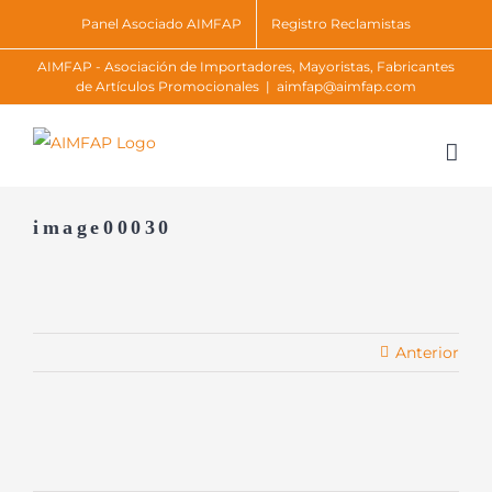
Skip
Panel Asociado AIMFAP
Registro Reclamistas
to
AIMFAP - Asociación de Importadores, Mayoristas, Fabricantes
content
de Artículos Promocionales
|
aimfap@aimfap.com
image00030
Anterior