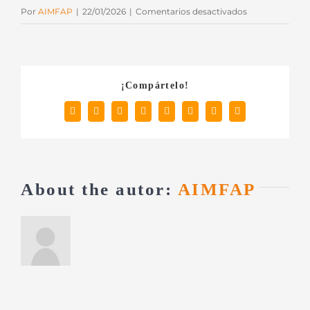
en
Por
AIMFAP
|
22/01/2026
|
Comentarios desactivados
image00030
¡Compártelo!
Facebook
X
Reddit
LinkedIn
Tumblr
Pinterest
Vk
Correo
electrónico
About the autor:
AIMFAP