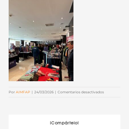
en
Por
AIMFAP
|
24/03/2026
|
Comentarios desactivados
IMG_5149
¡Compártelo!