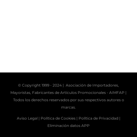
© Copyright 1999 - 2024 | Asociación de Importadores,
Mayoristas, Fabricantes de Artículos Promocionales -
AIMFAP
|
Todos los derechos reservados por sus respectivos autores o
marcas.
Aviso Legal |
Política de Cookies |
Política de Privacidad |
Eliminación datos APP