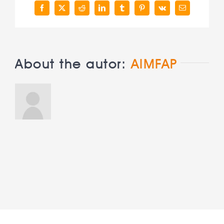
Facebook
X
Reddit
LinkedIn
Tumblr
Pinterest
Vk
Correo
electrónico
About the autor:
AIMFAP