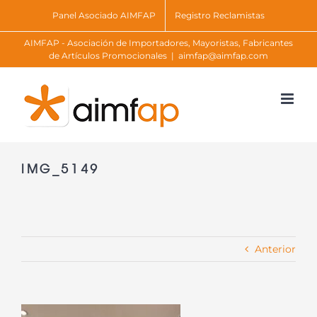
Skip
Panel Asociado AIMFAP
Registro Reclamistas
to
AIMFAP - Asociación de Importadores, Mayoristas, Fabricantes
content
de Artículos Promocionales
|
aimfap@aimfap.com
IMG_5149
Anterior