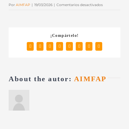
en
Por
AIMFAP
|
19/03/2026
|
Comentarios desactivados
Road
Shows
Primavera’26
¡Compártelo!
Facebook
X
Reddit
LinkedIn
Tumblr
Pinterest
Vk
Correo
electrónico
About the autor:
AIMFAP