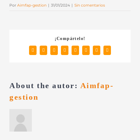
Por
Aimfap-gestion
|
31/01/2024
|
Sin comentarios
¡Compártelo!
Facebook
X
Reddit
LinkedIn
Tumblr
Pinterest
Vk
Correo
electrónico
About the autor:
Aimfap-
gestion