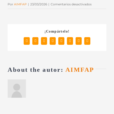
en
Por
AIMFAP
|
23/03/2026
|
Comentarios desactivados
JZP-
309
¡Compártelo!
Facebook
X
Reddit
LinkedIn
Tumblr
Pinterest
Vk
Correo
electrónico
About the autor:
AIMFAP