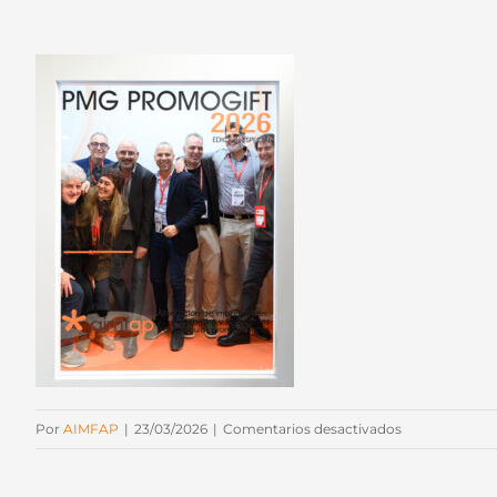
en
Por
AIMFAP
|
23/03/2026
|
Comentarios desactivados
JZP-
406