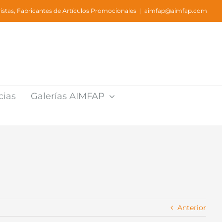
stas, Fabricantes de Artículos Promocionales
|
aimfap@aimfap.com
cias
Galerías AIMFAP
Anterior