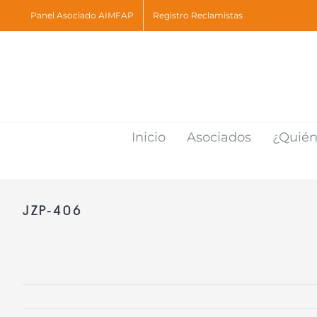
Skip
Panel Asociado AIMFAP
Registro Reclamistas
to
content
Inicio
Asociados
¿Quié
JZP-406