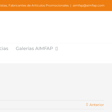
stas, Fabricantes de Artículos Promocionales
|
aimfap@aimfap.com
cias
Galerías AIMFAP
Anterior