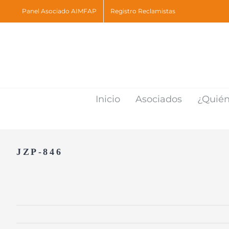
Skip
Panel Asociado AIMFAP
Registro Reclamistas
to
content
Inicio
Asociados
¿Quié
JZP-846