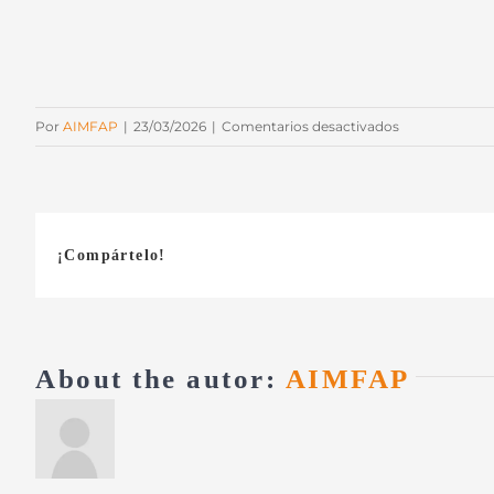
en
Por
AIMFAP
|
23/03/2026
|
Comentarios desactivados
JZP-
846
¡Compártelo!
About the autor:
AIMFAP