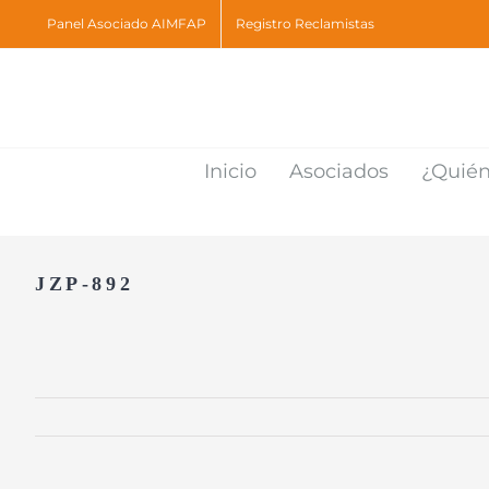
Skip
Panel Asociado AIMFAP
Registro Reclamistas
to
content
Inicio
Asociados
¿Quié
JZP-892