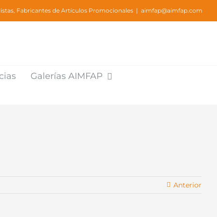
stas, Fabricantes de Artículos Promocionales
|
aimfap@aimfap.com
cias
Galerías AIMFAP
Anterior