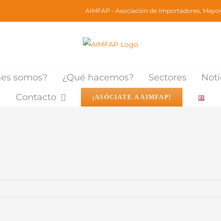
AIMFAP - Asociación de Importadores, Mayori
nes somos?
¿Qué hacemos?
Sectores
Noti
Contacto
¡ASÓCIATE A AIMFAP!