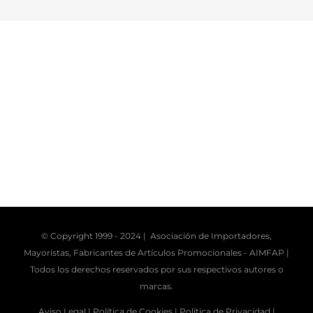
© Copyright 1999 - 2024 | Asociación de Importadores,
Mayoristas, Fabricantes de Artículos Promocionales -
AIMFAP
|
Todos los derechos reservados por sus respectivos autores o
marcas.
Aviso Legal |
Política de Cookies |
Política de Privacidad |