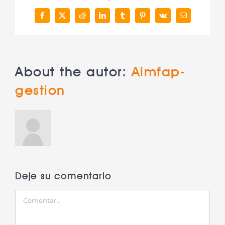
Facebook
X
Reddit
LinkedIn
Tumblr
Pinterest
Vk
Correo
electrónico
About the autor:
Aimfap-
gestion
Deje su comentario
Comentar