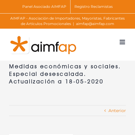
Skip
Panel Asociado AIMFAP
Registro Reclamistas
to
AIMFAP - Asociación de Importadores, Mayoristas, Fabricantes
content
de Artículos Promocionales
|
aimfap@aimfap.com
Medidas económicas y sociales.
Especial desescalada.
Actualización a 18-05-2020
Anterior