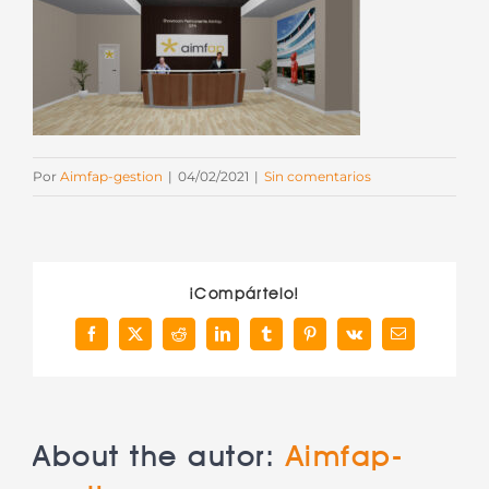
Por
Aimfap-gestion
|
04/02/2021
|
Sin comentarios
¡Compártelo!
Facebook
X
Reddit
LinkedIn
Tumblr
Pinterest
Vk
Correo
electrónico
About the autor:
Aimfap-