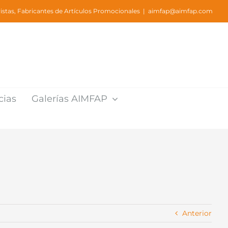
stas, Fabricantes de Artículos Promocionales
|
aimfap@aimfap.com
cias
Galerías AIMFAP
Anterior