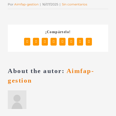
Por
Aimfap-gestion
|
16/07/2025
|
Sin comentarios
¡Compártelo!
Facebook
X
Reddit
LinkedIn
Tumblr
Pinterest
Vk
Correo
electrónico
About the autor:
Aimfap-
gestion