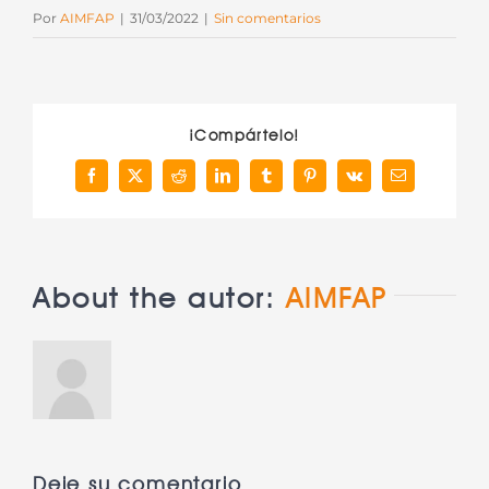
Por
AIMFAP
|
31/03/2022
|
Sin comentarios
¡Compártelo!
Facebook
X
Reddit
LinkedIn
Tumblr
Pinterest
Vk
Correo
electrónico
About the autor:
AIMFAP
Deje su comentario