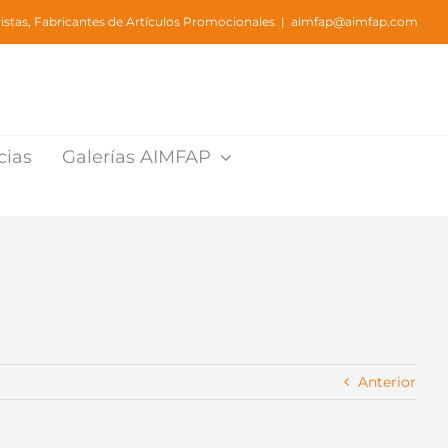
stas, Fabricantes de Artículos Promocionales
|
aimfap@aimfap.com
cias
Galerías AIMFAP
Anterior