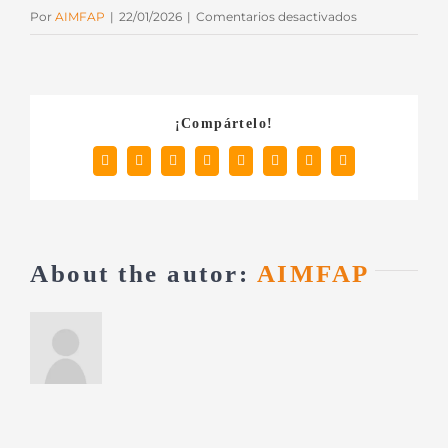
en
Por
AIMFAP
|
22/01/2026
|
Comentarios desactivados
Road-
Shows-
Primavera8217
(1)
¡Compártelo!
Facebook
X
Reddit
LinkedIn
Tumblr
Pinterest
Vk
Correo
electrónico
About the autor:
AIMFAP