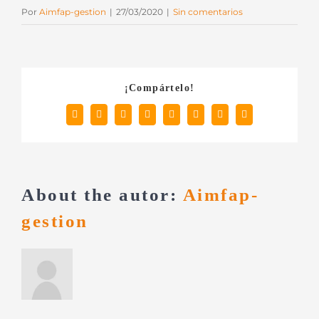
Por
Aimfap-gestion
|
27/03/2020
|
Sin comentarios
¡Compártelo!
Facebook
X
Reddit
LinkedIn
Tumblr
Pinterest
Vk
Correo
electrónico
About the autor:
Aimfap-
gestion