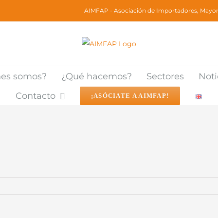
AIMFAP - Asociación de Importadores, Mayori
nes somos?
¿Qué hacemos?
Sectores
Noti
Contacto
¡ASÓCIATE A AIMFAP!