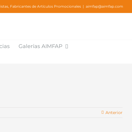
stas, Fabricantes de Artículos Promocionales
|
aimfap@aimfap.com
cias
Galerías AIMFAP
Anterior