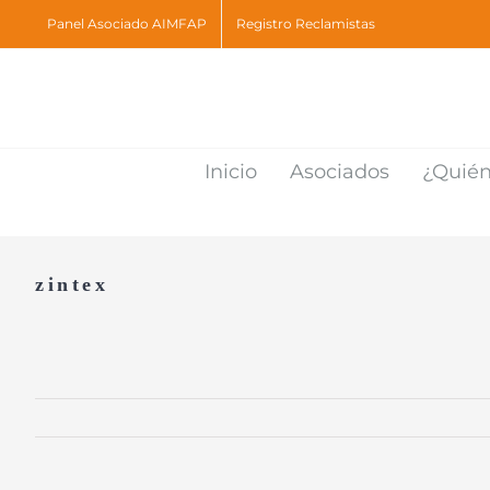
Skip
Panel Asociado AIMFAP
Registro Reclamistas
to
content
Inicio
Asociados
¿Quié
zintex