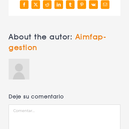
Facebook
X
Reddit
LinkedIn
Tumblr
Pinterest
Vk
Correo
electrónico
About the autor:
Aimfap-
gestion
Deje su comentario
Comentar