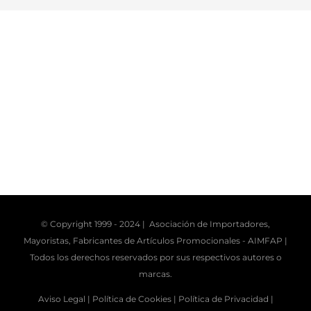
© Copyright 1999 - 2024 | Asociación de Importadores,
Mayoristas, Fabricantes de Artículos Promocionales -
AIMFAP
|
Todos los derechos reservados por sus respectivos autores o
marcas.
Aviso Legal |
Política de Cookies |
Política de Privacidad |