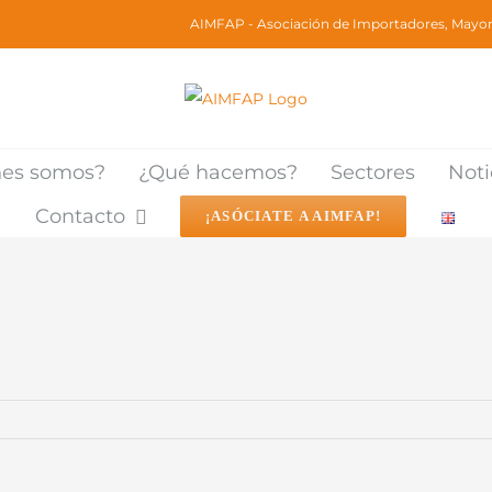
AIMFAP - Asociación de Importadores, Mayori
nes somos?
¿Qué hacemos?
Sectores
Noti
Contacto
¡ASÓCIATE A AIMFAP!