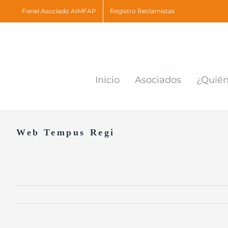
Skip
Panel Asociado AIMFAP
Registro Reclamistas
to
content
Inicio
Asociados
¿Quié
Web Tempus Regi