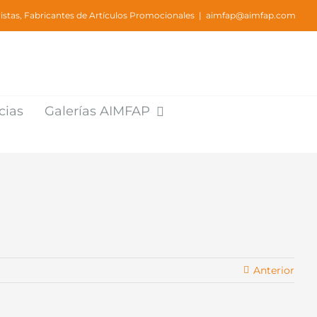
stas, Fabricantes de Artículos Promocionales
|
aimfap@aimfap.com
cias
Galerías AIMFAP
Anterior