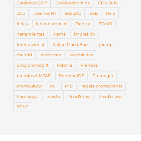
Catálogos 2017
Catálogos online
COVID-19
ctco
Diseños NT
edeusto
ESB
feria
ferias
ferias europeas
Francia
FYVAR
herramientas
iFema
impresión
Internacional
Italian Mood Boost
joomp
madrid
midocean
Novedades
pmg promogift
Polonia
Premios
premios AIMFAP
Premios IDE
Promogift
PromoShow
PSI
PTO
regalo promocional
Remadays
revista
RoadShow
RoadShows
SOLO