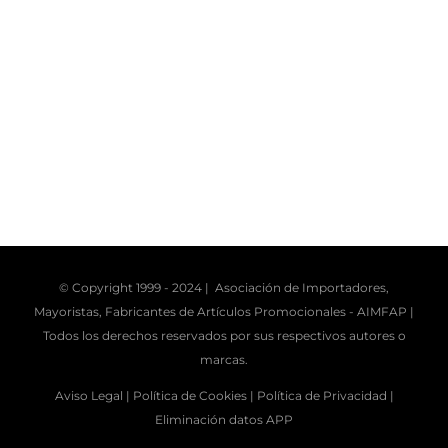
© Copyright 1999 - 2024 | Asociación de Importadores,
Mayoristas, Fabricantes de Artículos Promocionales -
AIMFAP
|
Todos los derechos reservados por sus respectivos autores o
marcas.
Aviso Legal |
Política de Cookies |
Política de Privacidad |
Eliminación datos APP