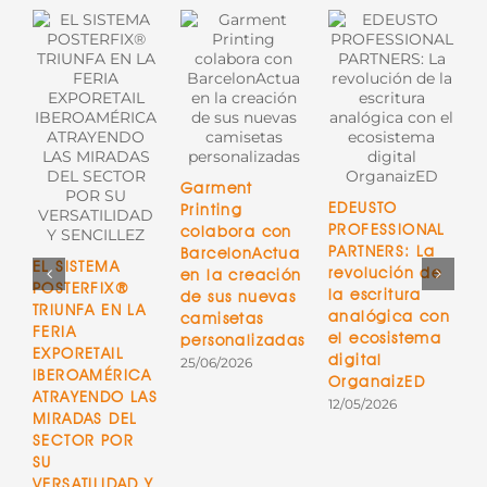
Garment
EDEUSTO
Printing
G
PROFESSIONAL
colabora con
S
PARTNERS: La
BarcelonActua
EL SISTEMA
r
revolución de
en la creación
POSTERFIX®
V
la escritura
de sus nuevas
TRIUNFA EN LA
m
analógica con
camisetas
FERIA
p
el ecosistema
personalizadas
EXPORETAIL
e
digital
25/06/2026
IBEROAMÉRICA
e
OrganaizED
ATRAYENDO LAS
s
12/05/2026
MIRADAS DEL
c
SECTOR POR
a
SU
P
VERSATILIDAD Y