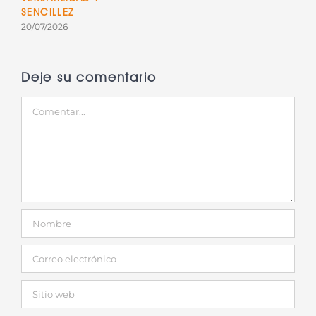
3
SENCILLEZ
20/07/2026
Deje su comentario
Comentar